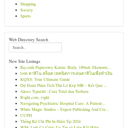
Shopping
Society
Sports
Web Directory Search
New Site Listings
Ręcznik Papierowy Katrin: Biały, 189mb, Ekonomi...
lv66 คาสิโน สล็อต เทคนิคการเล่นคาสิโนเพื่อทำเงิน
KQXS: Your Ultimate Guide
Dự Đoán Phân Tích Thủ Lô Kép MB – Kết Quả ...
Akses Tepat4d : Cara Total dan Terbaru
Rvght.com, rvght
Navigating Psychiatric Hospital Care: A Patient...
White Magic Studios – Expert Publishing And Cre...
UUPH
Thống Kê Chi Phí In Hiện Tại 2024
W88: Link Cá Cược Uy Tín và Liên Kết Hiện ...