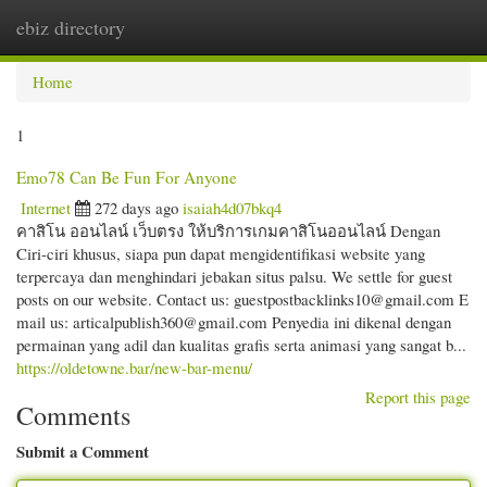
ebiz directory
Togg
navi
Home
1
Emo78 Can Be Fun For Anyone
Internet
272 days ago
isaiah4d07bkq4
คาสิโน ออนไลน์ เว็บตรง ให้บริการเกมคาสิโนออนไลน์ Dengan
Ciri-ciri khusus, siapa pun dapat mengidentifikasi website yang
terpercaya dan menghindari jebakan situs palsu. We settle for guest
posts on our website. Contact us:
guestpostbacklinks10@gmail.com
E
mail us:
articalpublish360@gmail.com
Penyedia ini dikenal dengan
permainan yang adil dan kualitas grafis serta animasi yang sangat b...
https://oldetowne.bar/new-bar-menu/
Report this page
Comments
Submit a Comment