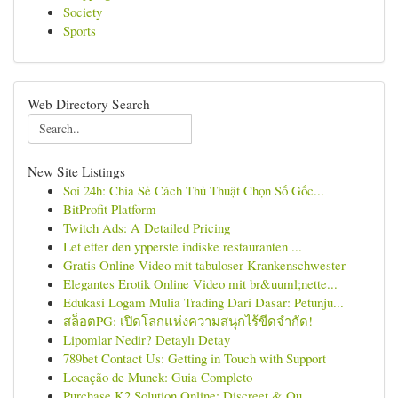
Society
Sports
Web Directory Search
New Site Listings
Soi 24h: Chia Sẻ Cách Thủ Thuật Chọn Số Gốc...
BitProfit Platform
Twitch Ads: A Detailed Pricing
Let etter den ypperste indiske restauranten ...
Gratis Online Video mit tabuloser Krankenschwester
Elegantes Erotik Online Video mit br&uuml;nette...
Edukasi Logam Mulia Trading Dari Dasar: Petunju...
สล็อตPG: เปิดโลกแห่งความสนุกไร้ขีดจำกัด!
Lipomlar Nedir? Detaylı Detay
789bet Contact Us: Getting in Touch with Support
Locação de Munck: Guia Completo
Purchase K2 Solution Online: Discreet & Qu...