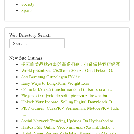
Society
Sports
Web Directory Search
New Site Listings
探索唯美品牌故事與產業洞察，打造獨特酒店經歷
Worki próżniowe 25x30cm: 500szt. Good Price - O...
Seo Beratung Grundlagen Erklärt
Easy Ways to Long-Term Weight Loss
Cómo la IA está transformando el turismo: una n...
Eleganckie młynki do soli i pieprzu z drewna bu...
Unlock Your Income: Selling Digital Downloads O...
PKV Games: CaraPKV Permainan: MetodePKV Judi:
L...
Social Network Trending Updates On Hyderabad to...
Hartes FSK Online Video mit uners&auml;ttliche...
Hotel Dieng: Pesona Keindahan Keagungan Alam da...