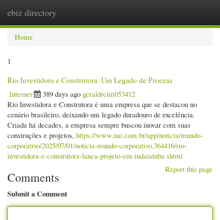
ebiz directory
Togg
navi
Home
1
Rio Investidora e Construtora: Um Legado de Proezas
Internet
389 days ago
geraldrcim053412
Rio Investidora e Construtora é uma empresa que se destacou no
cenário brasileiro, deixando um legado duradouro de excelência.
Criada há decades, a empresa sempre buscou inovar com suas
construções e projetos,
https://www.uai.com.br/app/noticia/mundo-
corporativo/2025/07/01/noticia-mundo-corporativo,364416/rio-
investidora-e-construtora-lanca-projeto-em-indaiatuba.shtml
Report this page
Comments
Submit a Comment