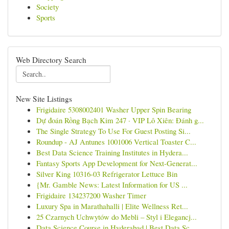
Society
Sports
Web Directory Search
New Site Listings
Frigidaire 5308002401 Washer Upper Spin Bearing
Dự đoán Rồng Bạch Kim 247 · VIP Lô Xiên: Đánh g...
The Single Strategy To Use For Guest Posting Si...
Roundup - AJ Antunes 1001006 Vertical Toaster C...
Best Data Science Training Institutes in Hydera...
Fantasy Sports App Development for Next-Generat...
Silver King 10316-03 Refrigerator Lettuce Bin
{Mr. Gamble News: Latest Information for US ...
Frigidaire 134237200 Washer Timer
Luxury Spa in Marathahalli | Elite Wellness Ret...
25 Czarnych Uchwytów do Mebli – Styl i Elegancj...
Data Science Course in Hyderabad | Best Data Sc...