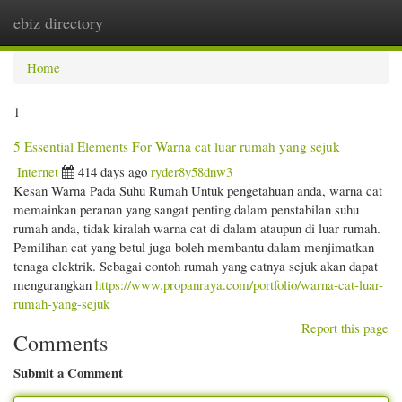
ebiz directory
Togg
navi
Home
1
5 Essential Elements For Warna cat luar rumah yang sejuk
Internet
414 days ago
ryder8y58dnw3
Kesan Warna Pada Suhu Rumah Untuk pengetahuan anda, warna cat
memainkan peranan yang sangat penting dalam penstabilan suhu
rumah anda, tidak kiralah warna cat di dalam ataupun di luar rumah.
Pemilihan cat yang betul juga boleh membantu dalam menjimatkan
tenaga elektrik. Sebagai contoh rumah yang catnya sejuk akan dapat
mengurangkan
https://www.propanraya.com/portfolio/warna-cat-luar-
rumah-yang-sejuk
Report this page
Comments
Submit a Comment