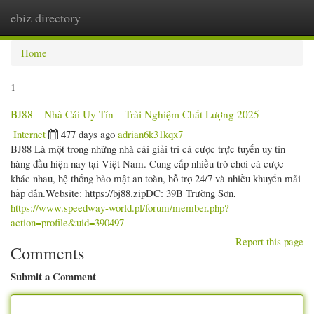
ebiz directory
Togg
navi
Home
1
BJ88 – Nhà Cái Uy Tín – Trải Nghiệm Chất Lượng 2025
Internet
477 days ago
adrian6k31kqx7
BJ88 Là một trong những nhà cái giải trí cá cược trực tuyến uy tín
hàng đầu hiện nay tại Việt Nam. Cung cấp nhiều trò chơi cá cược
khác nhau, hệ thống bảo mật an toàn, hỗ trợ 24/7 và nhiều khuyến mãi
hấp dẫn.Website: https://bj88.zipĐC: 39B Trường Sơn,
https://www.speedway-world.pl/forum/member.php?
action=profile&uid=390497
Report this page
Comments
Submit a Comment