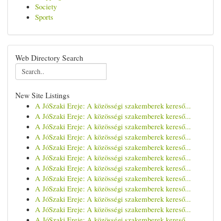
Society
Sports
Web Directory Search
New Site Listings
A JóSzaki Ereje: A közösségi szakemberek kereső...
A JóSzaki Ereje: A közösségi szakemberek kereső...
A JóSzaki Ereje: A közösségi szakemberek kereső...
A JóSzaki Ereje: A közösségi szakemberek kereső...
A JóSzaki Ereje: A közösségi szakemberek kereső...
A JóSzaki Ereje: A közösségi szakemberek kereső...
A JóSzaki Ereje: A közösségi szakemberek kereső...
A JóSzaki Ereje: A közösségi szakemberek kereső...
A JóSzaki Ereje: A közösségi szakemberek kereső...
A JóSzaki Ereje: A közösségi szakemberek kereső...
A JóSzaki Ereje: A közösségi szakemberek kereső...
A JóSzaki Ereje: A közösségi szakemberek kereső...