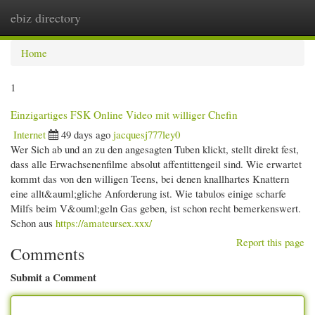
ebiz directory
Togg
navi
Home
1
Einzigartiges FSK Online Video mit williger Chefin
Internet
49 days ago
jacquesj777ley0
Wer Sich ab und an zu den angesagten Tuben klickt, stellt direkt fest,
dass alle Erwachsenenfilme absolut affentittengeil sind. Wie erwartet
kommt das von den willigen Teens, bei denen knallhartes Knattern
eine allt&auml;gliche Anforderung ist. Wie tabulos einige scharfe
Milfs beim V&ouml;geln Gas geben, ist schon recht bemerkenswert.
Schon aus
https://amateursex.xxx/
Report this page
Comments
Submit a Comment