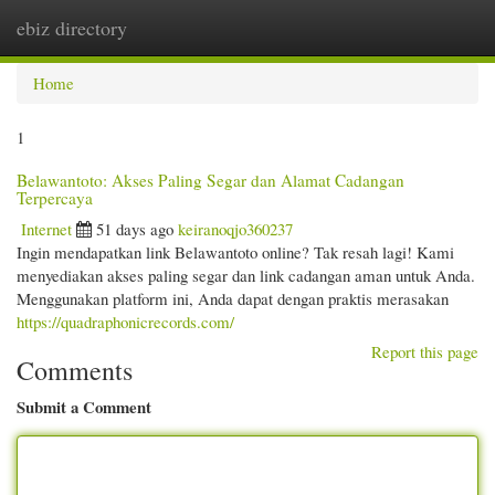
ebiz directory
Togg
navi
Home
1
Belawantoto: Akses Paling Segar dan Alamat Cadangan
Terpercaya
Internet
51 days ago
keiranoqjo360237
Ingin mendapatkan link Belawantoto online? Tak resah lagi! Kami
menyediakan akses paling segar dan link cadangan aman untuk Anda.
Menggunakan platform ini, Anda dapat dengan praktis merasakan
https://quadraphonicrecords.com/
Report this page
Comments
Submit a Comment