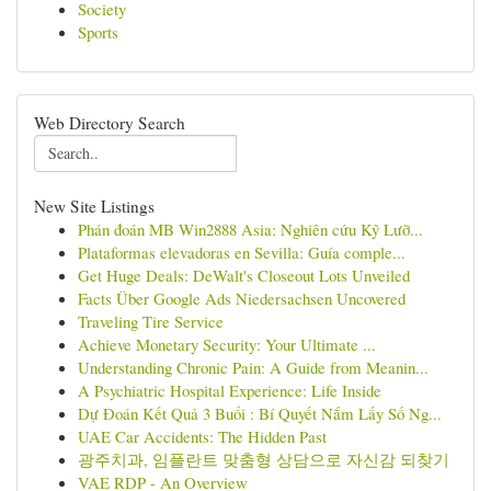
Society
Sports
Web Directory Search
New Site Listings
Phán đoán MB Win2888 Asia: Nghiên cứu Kỹ Lưỡ...
Plataformas elevadoras en Sevilla: Guía comple...
Get Huge Deals: DeWalt's Closeout Lots Unveiled
Facts Über Google Ads Niedersachsen Uncovered
Traveling Tire Service
Achieve Monetary Security: Your Ultimate ...
Understanding Chronic Pain: A Guide from Meanin...
A Psychiatric Hospital Experience: Life Inside
Dự Đoán Kết Quả 3 Buổi : Bí Quyết Nắm Lấy Số Ng...
UAE Car Accidents: The Hidden Past
광주치과, 임플란트 맞춤형 상담으로 자신감 되찾기
VAE RDP - An Overview