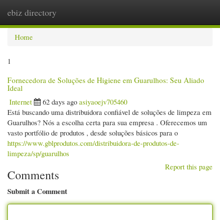
ebiz directory
Togg
navi
Home
1
Fornecedora de Soluções de Higiene em Guarulhos: Seu Aliado
Ideal
Internet
62 days ago
asiyaoejv705460
Está buscando uma distribuidora confiável de soluções de limpeza em
Guarulhos? Nós a escolha certa para sua empresa . Oferecemos um
vasto portfólio de produtos , desde soluções básicos para o
https://www.gblprodutos.com/distribuidora-de-produtos-de-
limpeza/sp/guarulhos
Report this page
Comments
Submit a Comment