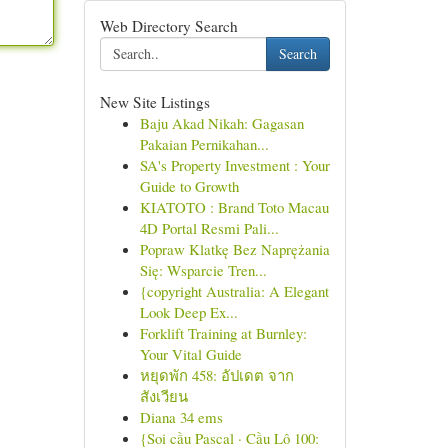
Web Directory Search
Search
New Site Listings
Baju Akad Nikah: Gagasan
Pakaian Pernikahan...
SA's Property Investment : Your
Guide to Growth
KIATOTO : Brand Toto Macau
4D Portal Resmi Pali...
Popraw Klatkę Bez Naprężania
Się: Wsparcie Tren...
{copyright Australia: A Elegant
Look Deep Ex...
Forklift Training at Burnley:
Your Vital Guide
หยุดพัก 458: อัปเดต จาก
สังเวียน
Diana 34 ems
{Soi cầu Pascal · Cầu Lô 100: