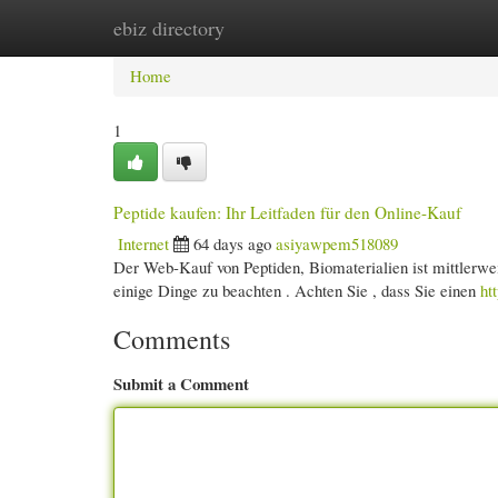
ebiz directory
Home
New Site Listings
Add Site
Cate
Home
1
Peptide kaufen: Ihr Leitfaden für den Online-Kauf
Internet
64 days ago
asiyawpem518089
Der Web-Kauf von Peptiden, Biomaterialien ist mittlerweile
einige Dinge zu beachten . Achten Sie , dass Sie einen
ht
Comments
Submit a Comment