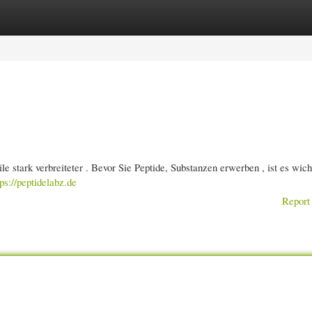
gories
Register
Login
 stark verbreiteter . Bevor Sie Peptide, Substanzen erwerben , ist es wicht
tps://peptidelabz.de
Report 