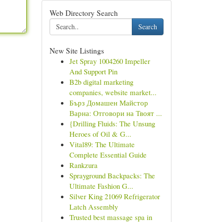
Web Directory Search
Search
New Site Listings
Jet Spray 1004260 Impeller
And Support Pin
B2b digital marketing
companies, website market...
Бърз Домашен Майстор
Варна: Отговори на Твоят ...
{Drilling Fluids: The Unsung
Heroes of Oil & G...
Vital89: The Ultimate
Complete Essential Guide
Rankzura
Sprayground Backpacks: The
Ultimate Fashion G...
Silver King 21069 Refrigerator
Latch Assembly
Trusted best massage spa in