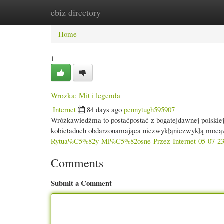
ebiz directory
Home
New Site Listings
Add Site
Cate
Home
1
Wrozka: Mit i legenda
Internet
84 days ago
pennytugh595907
Wróżkawiedźma to postaćpostać z bogatejdawnej polskiejd
kobietaduch obdarzonamająca niezwykłąniezwykłą mocą
Rytua%C5%82y-Mi%C5%82osne-Przez-Internet-05-07-2
Comments
Submit a Comment