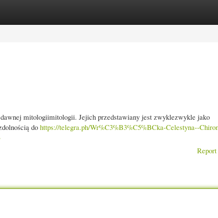
gories
Register
Login
awnej mitologiimitologii. Jejich przedstawiany jest zwyklezwykle jako
zdolnością do
https://telegra.ph/Wr%C3%B3%C5%BCka-Celestyna--Chirom
3
Report 