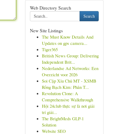
Web Directory Search
Search
New Site Listings
The Must Know Details And
Updates on gps camera...
Tiger365
British News Group: Delivering
Independent Brit...
Nederlandse Ad Networks: Een
Overzicht voor 2026
Soi Cặp Xỉu Chủ MT - XSMB
Rồng Bạch Kim: Phân T...
Revolution Clone: A
Comprehensive Walkthrough
Hội 24club thực sự là nơi giải
trí giải...
The BrightMeds GLP-1
Solution
Website SEO