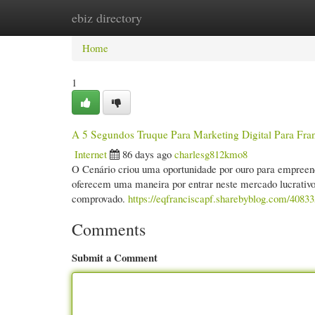
ebiz directory
Home
New Site Listings
Add Site
Cate
Home
1
A 5 Segundos Truque Para Marketing Digital Para Fra
Internet
86 days ago
charlesg812kmo8
O Cenário criou uma oportunidade por ouro para empreende
oferecem uma maneira por entrar neste mercado lucrativo
comprovado.
https://eqfranciscapf.sharebyblog.com/4083
Comments
Submit a Comment